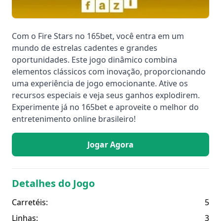
Com o Fire Stars no 165bet, você entra em um
mundo de estrelas cadentes e grandes
oportunidades. Este jogo dinâmico combina
elementos clássicos com inovação, proporcionando
uma experiência de jogo emocionante. Ative os
recursos especiais e veja seus ganhos explodirem.
Experimente já no 165bet e aproveite o melhor do
entretenimento online brasileiro!
Jogar Agora
Detalhes do Jogo
Carretéis:
5
Linhas:
3