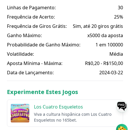
Linhas de Pagamento:
30
Frequência de Acerto:
25%
Frequência de Giros Grátis:
Sim, até 20 giros grátis
Ganho Máximo:
x5000 da aposta
Probabilidade de Ganho Máximo:
1 em 100000
Volatilidade:
Média
Aposta Mínima - Máxima:
R$0,20 - R$150,00
Data de Lançamento:
2024-03-22
Experimente Estes Jogos
Los Cuatro Esqueletos
Viva a cultura hispânica com Los Cuatro
Esqueletos no 165bet.